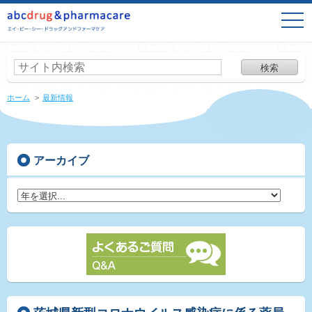
togg
navi
株式会社abcdrug&pharmacare（エイ・ビー・シー・ドラッグアンドファー
ケア）
ホーム
最新情報
アーカイブ