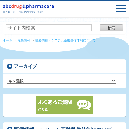
togg
navi
株式会社abcdrug&pharmacare（エイ・ビー・シー・ドラッグアンドファー
ケア）
ホーム
最新情報
医療情報・システム基盤整備体制について
アーカイブ